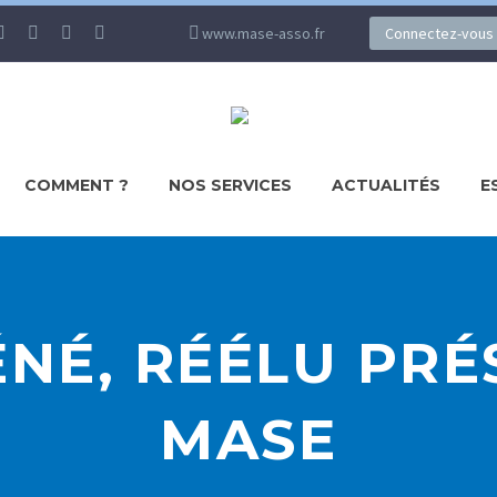
www.mase-asso.fr
Connectez-vous
COMMENT ?
NOS SERVICES
ACTUALITÉS
E
ÉNÉ, RÉÉLU PRÉ
MASE