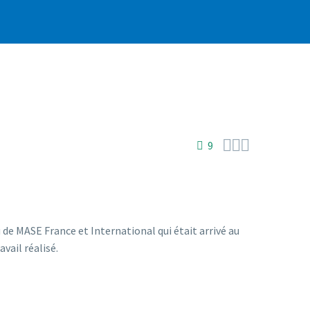



9
u de MASE France et International qui était arrivé au
vail réalisé.