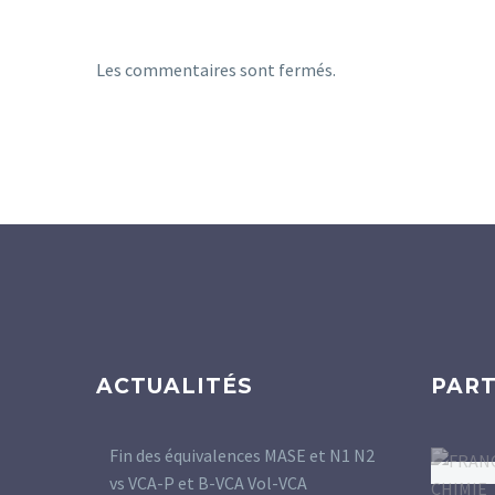
Les commentaires sont fermés.
ACTUALITÉS
PART
Fin des équivalences MASE et N1 N2
vs VCA-P et B-VCA Vol-VCA