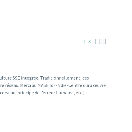



8
ulture SSE intégrée. Traditionnellement, ces
re réseau. Merci au MASE IdF-Ndie-Centre qui a œuvré
rveau, principe de l’erreur humaine, etc.).