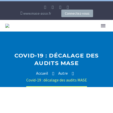
www.mase-asso.fr
Connectez-vous
COVID-19 : DÉCALAGE DES
AUDITS MASE
Accueil
Autre
Covid-19 : décalage des audits MASE