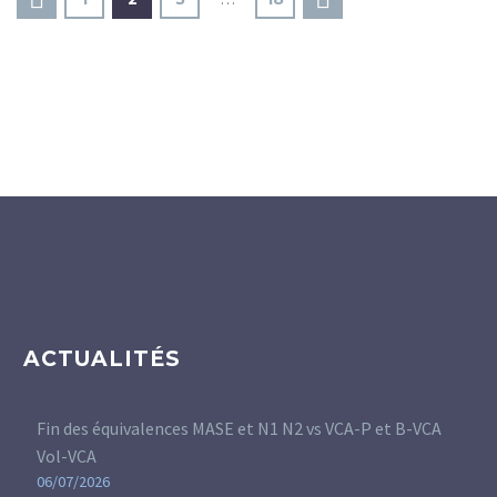
ACTUALITÉS
Fin des équivalences MASE et N1 N2 vs VCA-P et B-VCA
Vol-VCA
06/07/2026