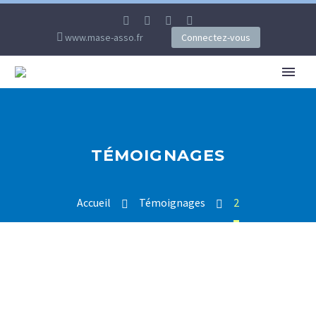
www.mase-asso.fr
Connectez-vous
TÉMOIGNAGES
Accueil
Témoignages
2