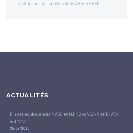
Voir tous les articles dans AdminMASE
ACTUALITÉS
Fin des équivalences MASE et N1 N2 vs VCA-P et B-VCA
Vol-VCA
06/07/2026