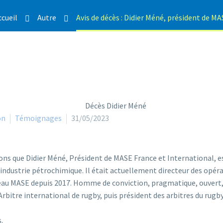
ccueil
Autre
Avis de décès : Didier Méné, président de M
on
Témoignages
31/05/2023
ons que Didier Méné, Président de MASE France et International, 
l’industrie pétrochimique. Il était actuellement directeur des opér
eau MASE depuis 2017. Homme de conviction, pragmatique, ouvert, 
Arbitre international de rugby, puis président des arbitres du rugby 
.