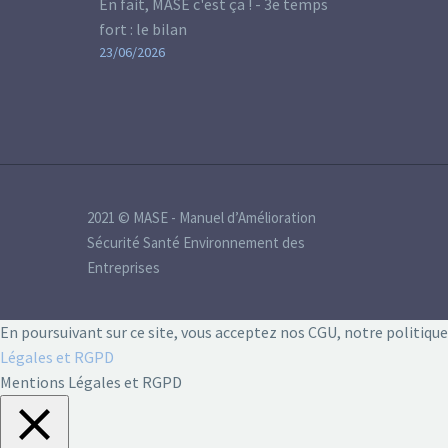
En fait, MASE c'est ça ! - 3e temps
fort : le bilan
23/06/2026
2021 © MASE - Manuel d’Amélioration
Sécurité Santé Environnement des
Entreprises
En poursuivant sur ce site, vous acceptez nos CGU, notre politiqu
Légales et RGPD
Mentions Légales et RGPD