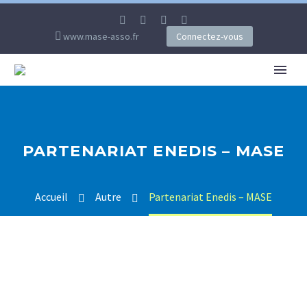
www.mase-asso.fr
Connectez-vous
PARTENARIAT ENEDIS – MASE
Accueil
Autre
Partenariat Enedis – MASE