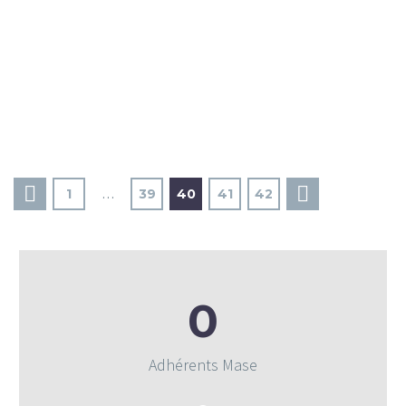
1
…
39
40
41
42
0
Adhérents Mase