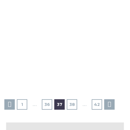
1
…
36
37
38
…
42