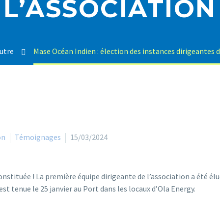
L’ASSOCIATION
utre
Mase Océan Indien : élection des instances dirigeantes d
on
Témoignages
15/03/2024
nstituée ! La première équipe dirigeante de l’association a été élu
est tenue le 25 janvier au Port dans les locaux d’Ola Energy.