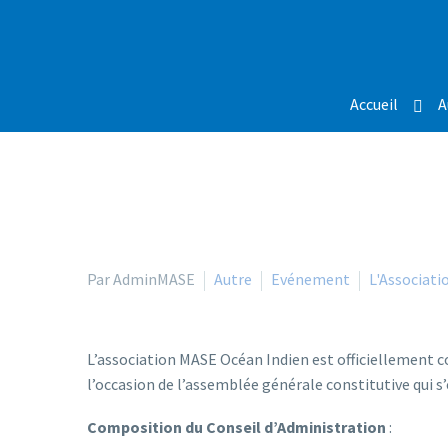
Accueil
A
Par AdminMASE
Autre
Evénement
L'Associati
L’association MASE Océan Indien est officiellement co
l’occasion de l’assemblée générale constitutive qui s’
Composition du Conseil d’Administration
: