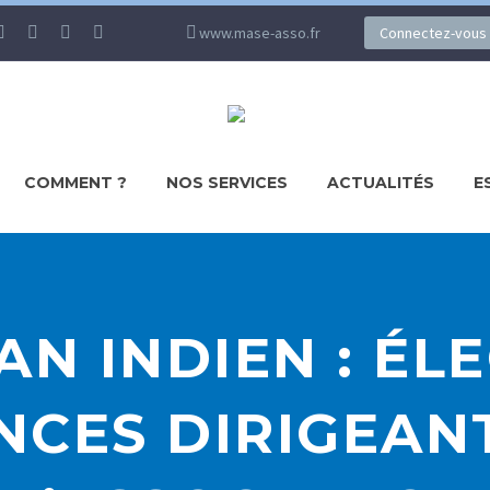
www.mase-asso.fr
Connectez-vous
COMMENT ?
NOS SERVICES
ACTUALITÉS
E
N INDIEN : ÉL
NCES DIRIGEAN