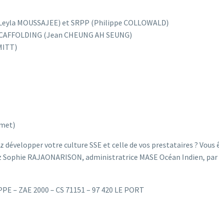
EZ (Leyla MOUSSAJEE) et SRPP (Philippe COLLOWALD)
BC SCAFFOLDING (Jean CHEUNG AH SEUNG)
MITT)
smet)
ez développer votre culture SSE et celle de vos prestataires ? Vous
ez Sophie RAJAONARISON, administratrice MASE Océan Indien, par 
PPE – ZAE 2000 – CS 71151 – 97 420 LE PORT