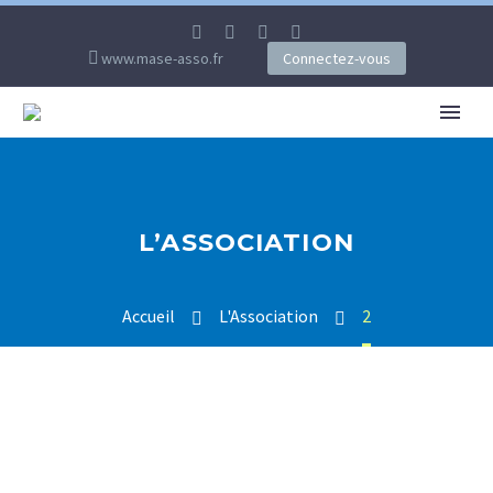
www.mase-asso.fr
Connectez-vous
L’ASSOCIATION
Accueil
L'Association
2