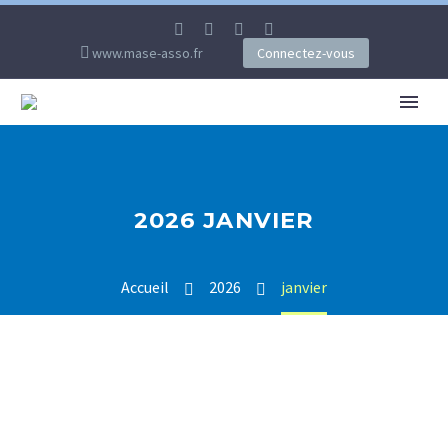
www.mase-asso.fr
Connectez-vous
2026 JANVIER
Accueil
2026
janvier